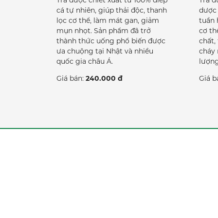
Trà được chiết xuất từ 100% diếp
Trà đ
cá tự nhiên, giúp thải độc, thanh
dược 
lọc cơ thể, làm mát gan, giảm
tuần 
mụn nhọt. Sản phẩm đã trở
cơ th
thành thức uống phổ biến được
chất,
ưa chuộng tại Nhật và nhiều
cháy 
quốc gia châu Á.
lượng
Giá bán:
240.000 đ
Giá b