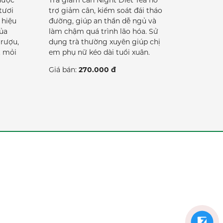
được
Trà giảm cân Night Diet Tea hỗ
tươi
trợ giảm cân, kiểm soát đái tháo
 hiệu
đường, giúp an thần dễ ngủ và
ủa
làm chậm quá trình lão hóa. Sử
 rượu,
dụng trà thường xuyên giúp chị
t mỏi
em phụ nữ kéo dài tuổi xuân.
Giá bán:
270.000 đ