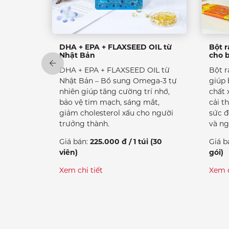
DHA + EPA + FLAXSEED OIL từ
Bột r
Nhật Bản
cho b
DHA + EPA + FLAXSEED OIL từ
Bột r
Nhật Bản – Bổ sung Omega-3 tự
giúp 
nhiên giúp tăng cường trí nhớ,
chất 
bảo vệ tim mạch, sáng mắt,
cải t
giảm cholesterol xấu cho người
sức đ
trưởng thành.
và ng
Giá bán:
225.000 đ / 1 túi (30
Giá b
viên)
gói)
Xem chi tiết
Xem c