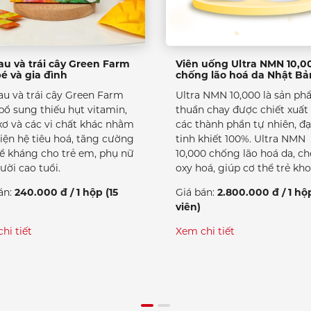
au và trái cây Green Farm
Viên uống Ultra NMN 10,0
é và gia đình
chống lão hoá da Nhật Bả
au và trái cây Green Farm
Ultra NMN 10,000 là sản p
bổ sung thiếu hụt vitamin,
thuần chay được chiết xuất
xơ và các vi chất khác nhằm
các thành phần tự nhiên, đạ
hiện hệ tiêu hoá, tăng cường
tinh khiết 100%. Ultra NMN
ề kháng cho trẻ em, phụ nữ
10,000 chống lão hoá da, c
ười cao tuổi.
oxy hoá, giúp cơ thể trẻ kho
án:
240.000 đ / 1 hộp (15
Giá bán:
2.800.000 đ / 1 hộ
viên)
hi tiết
Xem chi tiết