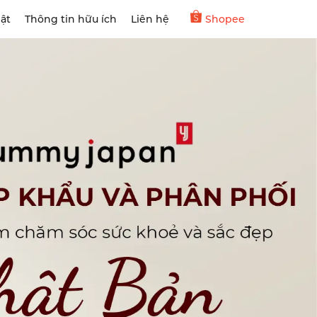
ật
Thông tin hữu ích
Liên hệ
Shopee