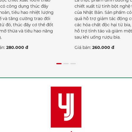
ược chiết xuất 100% thảo
Là thực phẩm dinh dưỡng 
có công dụng thúc đẩy
chiết xuất từ tinh bột nghệ 
hoàn, tiêu hao nhiệt lượng
của Nhật Bản. Sản phẩm có
ể và tăng cường trao đổi
quả hỗ trợ giảm tác động c
 từ đó, thúc đẩy cơ thể đốt
các hóa chất độc hại từ bia,
mỡ thừa và tiêu hao năng
hỗ trợ tỉnh táo và giảm mệ
.
sau khi uống rượu bia.
án:
280.000 đ
Giá bán:
260.000 đ