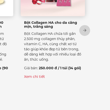
00
Bột Collagen HA cho da căng
n
mịn, trắng sáng
hẩm
Bột Collagen HA chứa tới gần
 từ
2.500 mg collagen thủy phân,
t độ
vitamin C, HA, cùng chất xơ từ
táo giúp khỏe đẹp từ bên trong,
hống
dễ dàng kết hợp với nhiều loại đồ
ẻ.
ăn, thức uống.
p (90
Giá bán:
250.000 đ / 1 túi (14 gói)
Xem chi tiết